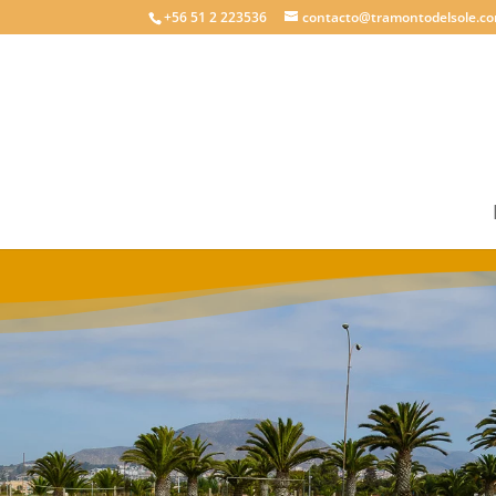
+56 51 2 223536
contacto@tramontodelsole.c